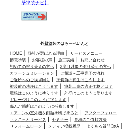
外壁塗装のはろーぺいんと
HOME
弊社が選ばれる理由
サービスメニュー
節電塗装
お客様の声
施工実績
お問い合わせ
初めての塗り替えの方へ
2度目以降の塗り替えの方へ
カラーシュミレーション
ご相談～工事完了の流れ
ご近所へのご挨拶回り
塗装前の養生はこうします
塗装前の洗浄はこうします
塗装工事の適正価格とは？
屋根はこのように塗ります
外壁はこのように塗ります
ガレージはこのように塗ります
傷んだ箇所はこのように補修します
エアコンの室外機を耐熱塗料で塗ると
アフターフォロー
ちょこっとサービス
セミナー
見積のご依頼方法
リフォームローン
メディア掲載履歴
よくある質問Q&A